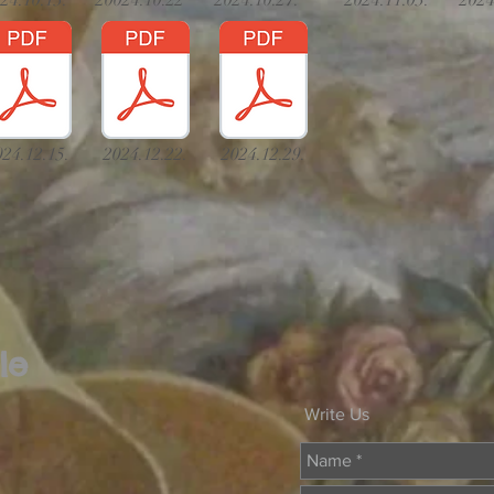
24.10.13.
20024.10.22
2024.10.27.
2024.11.03.
2024
024.12.15.
2024.12.22.
2024.12.29.
le
Write Us