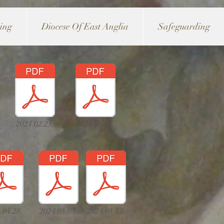
ving
Diocese Of East Anglia
Safeguarding
2024.02.25.
2024.03.03.
.04.28.
2024.05.05.
2024.05.12.