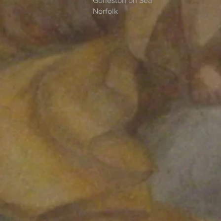
Gorleston on Sea
Norfolk