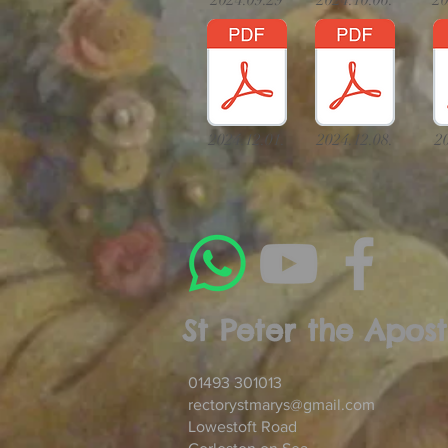
2024.09.29
2024.10.06.
20
2024.12.01.
2024.12.08.
2
St Peter the Apost
01493 301013
rectorystmarys@gmail.com
Lowestoft Road